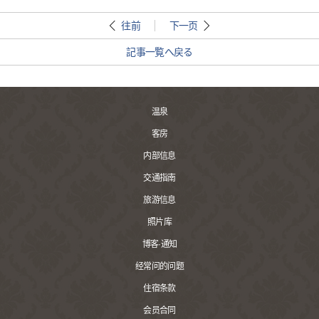
往前
下一页
記事一覧へ戻る
温泉
客房
内部信息
交通指南
旅游信息
照片库
博客·通知
经常问的问题
住宿条款
会员合同