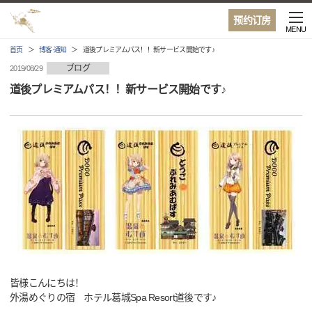
预约订房
MENU
首页
博客·通知
道後プレミアムパス！！新サービス開始です♪
ブログ
2019/08/29
道後プレミアムパス！！新サービス開始です♪
皆様こんにちは！
外湯めぐりの宿 ホテル葛城Spa Resort道後です♪