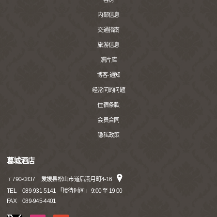
客房
内部信息
交通指南
旅游信息
照片库
博客·通知
经常问的问题
住宿条款
会员合同
隐私政策
葛城酒店
〒
790-0837
爱媛县松山市道后汤月町4-16
TEL
089-931-5141 「接待时间」 9:00 至 19:00
FAX
089-945-4401