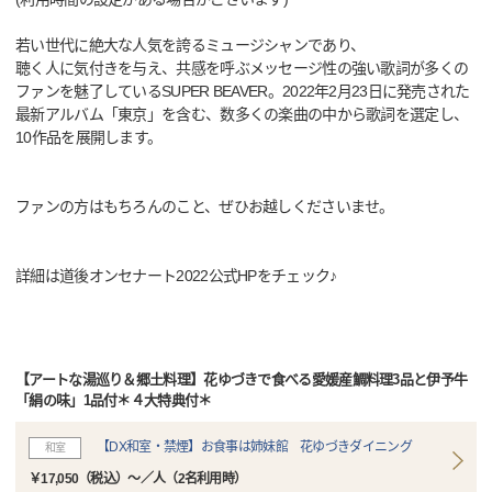
若い世代に絶大な人気を誇るミュージシャンであり、
聴く人に気付きを与え、共感を呼ぶメッセージ性の強い歌詞が多くの
ファンを魅了しているSUPER BEAVER。2022年2月23日に発売された
最新アルバム「東京」を含む、数多くの楽曲の中から歌詞を選定し、
10作品を展開します。
ファンの方はもちろんのこと、ぜひお越しくださいませ。
詳細は道後オンセナート2022公式HPをチェック♪
【アートな湯巡り＆郷土料理】花ゆづきで食べる愛媛産鯛料理3品と伊予牛
「絹の味」1品付＊４大特典付＊
【DX和室・禁煙】お食事は姉妹館 花ゆづきダイニング
和室
￥17,050（税込）～／人（2名利用時）