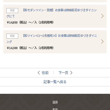
【和モダンツイン・禁煙】お食事は姉妹館花ゆづきダイニン
和室
グにて
￥14,850（税込）～／人（2名利用時）
【和ツイン≪1～2名様用≫】お食事は姉妹館花ゆづきダイニ
和室
ング
￥14,300（税込）～／人（2名利用時）
往前
下一页
記事一覧へ戻る
温泉