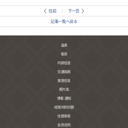
往前
下一页
記事一覧へ戻る
温泉
客房
内部信息
交通指南
旅游信息
照片库
博客·通知
经常问的问题
住宿条款
会员合同