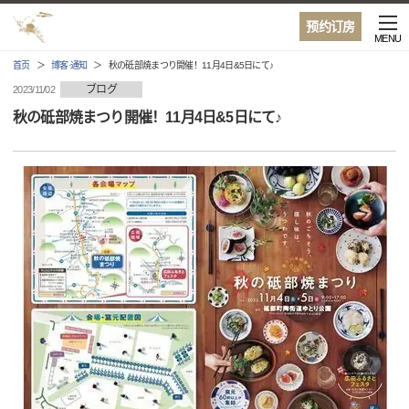
预约订房
MENU
首页
博客·通知
秋の砥部焼まつり開催！11月4日&5日にて♪
ブログ
2023/11/02
秋の砥部焼まつり開催！11月4日&5日にて♪