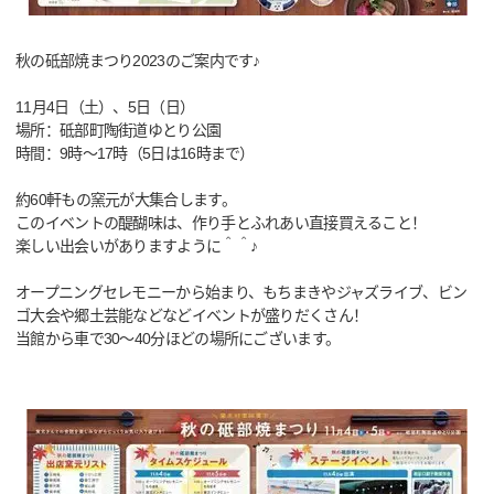
秋の砥部焼まつり2023のご案内です♪
11月4日（土）、5日（日）
場所：砥部町陶街道ゆとり公園
時間：9時～17時（5日は16時まで）
約60軒もの窯元が大集合します。
このイベントの醍醐味は、作り手とふれあい直接買えること！
楽しい出会いがありますように＾＾♪
オープニングセレモニーから始まり、もちまきやジャズライブ、ビン
ゴ大会や郷土芸能などなどイベントが盛りだくさん！
当館から車で30～40分ほどの場所にございます。