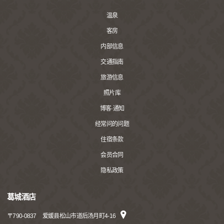
温泉
客房
内部信息
交通指南
旅游信息
照片库
博客·通知
经常问的问题
住宿条款
会员合同
隐私政策
葛城酒店
〒
790-0837
爱媛县松山市道后汤月町4-16