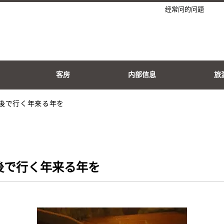
经常问的问题
客房
内部信息
旅
後で行く年来る年を
後で行く年来る年を