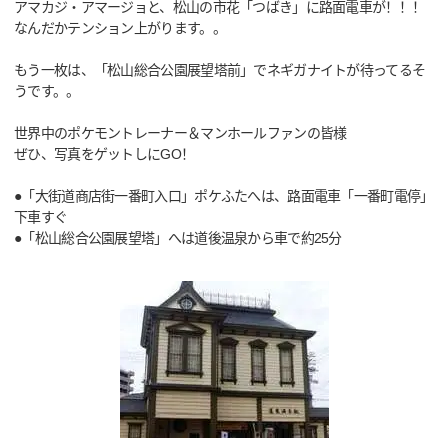
アマカジ・アマージョと、松山の市花「つばき」に路面電車が！！！
なんだかテンション上がります。。
もう一枚は、「松山総合公園展望塔前」でネギガナイトが待ってるそ
うです。。
世界中のポケモントレーナー＆マンホールファンの皆様
ぜひ、写真をゲットしにGO！
●「大街道商店街一番町入口」ポケふたへは、路面電車「一番町電停」
下車すぐ
●「松山総合公園展望塔」へは道後温泉から車で約25分