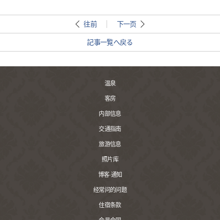
往前
下一页
記事一覧へ戻る
温泉
客房
内部信息
交通指南
旅游信息
照片库
博客·通知
经常问的问题
住宿条款