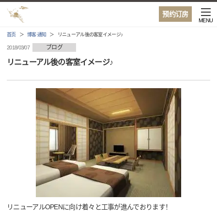
预约订房
MENU
首页
博客·通知
リニューアル後の客室イメージ♪
ブログ
2018/03/07
リニューアル後の客室イメージ♪
リニューアルOPENに向け着々と工事が進んでおります！