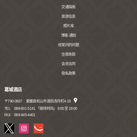
交通指南
旅游信息
照片库
博客·通知
经常问的问题
住宿条款
会员合同
隐私政策
葛城酒店
〒
790-0837
爱媛县松山市道后汤月町4-16
TEL
089-931-5141 「接待时间」 9:00 至 19:00
FAX
089-945-4401