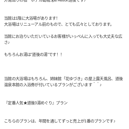
外湯巡りの宿 ホテル葛城Spa Resort道後です♪
当館は1階に大浴場があります！
大浴場はリニューアル前のもので、とても広々としております。
当館にお泊りいただいているお客様がいっぺんに入っても大丈夫な広
さ♪
もちろんお湯は”道後の湯”です！！
当館の大浴場はもちろん、姉妹館「花ゆづき」の屋上露天風呂、道後
温泉本館の入浴券が付いているプランがございます＾＾♪
『定番人気★道後3湯めぐり』プラン
こちらのプランは、年間を通してずっと売上が1番のプランです♪