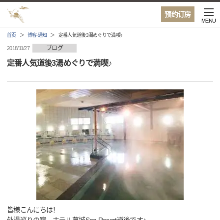
预约订房
MENU
首页
博客·通知
定番人気道後3湯めぐりで満喫♪
ブログ
2018/11/27
定番人気道後3湯めぐりで満喫♪
皆様こんにちは！