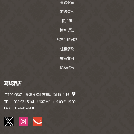
交通指南
旅游信息
照片库
博客·通知
经常问的问题
住宿条款
会员合同
隐私政策
葛城酒店
〒
790-0837
爱媛县松山市道后汤月町4-16
TEL
089-931-5141 「接待时间」 9:00 至 19:00
FAX
089-945-4401