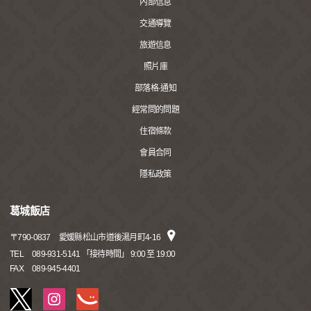
內部信息
交通導覽
旅遊信息
照片庫
部落格·通知
經常問的問題
住宿條款
會員合同
隱私政策
葛城飯店
〒
790-0837
愛媛縣松山市道後湯月町4-16
TEL
089-931-5141 「接待時間」 9:00 至 19:00
FAX
089-945-4401