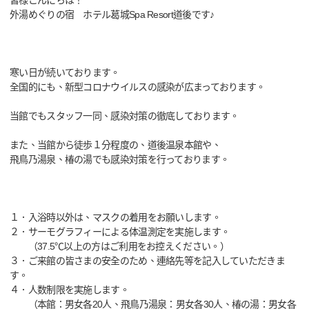
皆様こんにちは！
外湯めぐりの宿 ホテル葛城Spa Resort道後です♪
寒い日が続いております。
全国的にも、新型コロナウイルスの感染が広まっております。
当館でもスタッフ一同、感染対策の徹底しております。
また、当館から徒歩１分程度の、道後温泉本館や、
飛鳥乃湯泉、椿の湯でも感染対策を行っております。
１．入浴時以外は、マスクの着用をお願いします。
２．サーモグラフィーによる体温測定を実施します。
（37.5℃以上の方はご利用をお控えください。）
３．ご来館の皆さまの安全のため、連絡先等を記入していただきま
す。
４．人数制限を実施します。
（本館：男女各20人、飛鳥乃湯泉：男女各30人、椿の湯：男女各