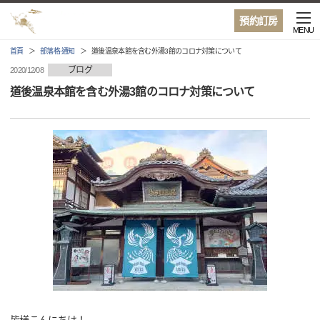
預約訂房
MENU
首頁
部落格·通知
道後温泉本館を含む外湯3館のコロナ対策について
ブログ
2020/12/08
道後温泉本館を含む外湯3館のコロナ対策について