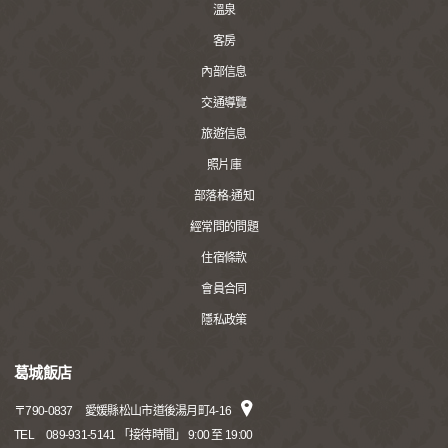
溫泉
客房
內部信息
交通導覽
旅遊信息
照片庫
部落格·通知
經常問的問題
住宿條款
會員合同
隱私政策
葛城飯店
〒
790-0837
愛媛縣松山市道後湯月町4-16
TEL
089-931-5141 「接待時間」 9:00 至 19:00