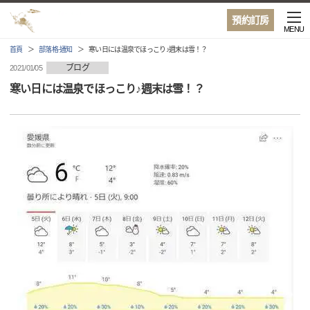
預約訂房
MENU
首頁
部落格·通知
寒い日には温泉でほっこり♪週末は雪！？
ブログ
2021/01/05
寒い日には温泉でほっこり♪週末は雪！？