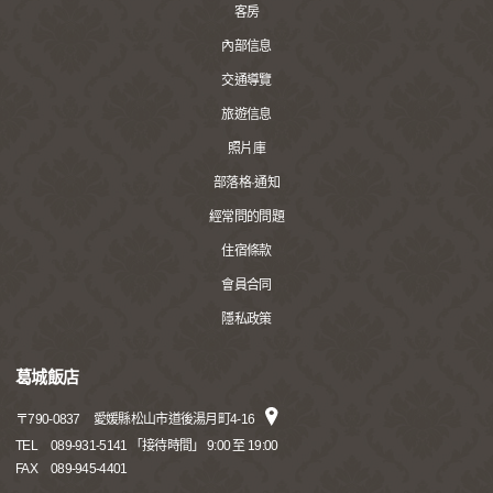
客房
內部信息
交通導覽
旅遊信息
照片庫
部落格·通知
經常問的問題
住宿條款
會員合同
隱私政策
葛城飯店
〒
790-0837
愛媛縣松山市道後湯月町4-16
TEL
089-931-5141 「接待時間」 9:00 至 19:00
FAX
089-945-4401