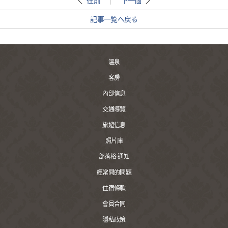
往前
下一個
記事一覧へ戻る
溫泉
客房
內部信息
交通導覽
旅遊信息
照片庫
部落格·通知
經常問的問題
住宿條款
會員合同
隱私政策