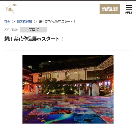
預約訂房
MENU
首頁
部落格·通知
蜷川実花作品展示スタート！
ブログ
2021/11/04
蜷川実花作品展示スタート！