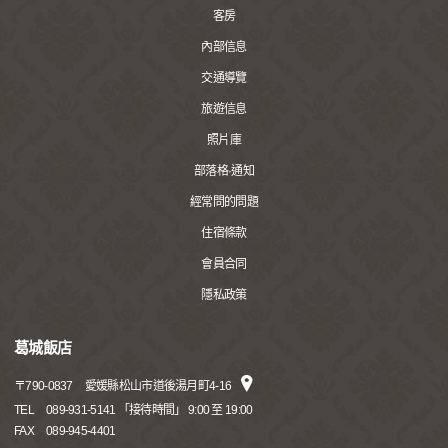
客房
內部信息
交通導覽
旅遊信息
照片庫
部落格·通知
經常問的問題
住宿條款
會員合同
隱私政策
葛城飯店
〒
790-0837
愛媛縣松山市道後湯月町4-16
TEL
089-931-5141 「接待時間」 9:00 至 19:00
FAX
089-945-4401