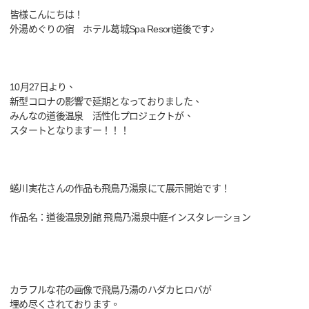
皆様こんにちは！
外湯めぐりの宿 ホテル葛城Spa Resort道後です♪
10月27日より、
新型コロナの影響で延期となっておりました、
みんなの道後温泉 活性化プロジェクトが、
スタートとなりますー！！！
蜷川実花さんの作品も飛鳥乃湯泉にて展示開始です！
作品名：道後温泉別館 飛鳥乃湯泉中庭インスタレーション
カラフルな花の画像で飛鳥乃湯のハダカヒロバが
埋め尽くされております。