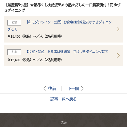
【県産鯛5つ星】★鯛尽くし★絶品Ψ〆の熱々だしの一口鯛茶漬付！花ゆづ
きダイニング
【和モダンツイン・禁煙】お食事は姉妹館花ゆづきダイニン
和室
グにて
￥15,400（税込）～／人（2名利用時）
【和室・禁煙】お食事は姉妹館 花ゆづきダイニングにて
和室
￥15,400（税込）～／人（2名利用時）
往前
下一個
記事一覧へ戻る
溫泉