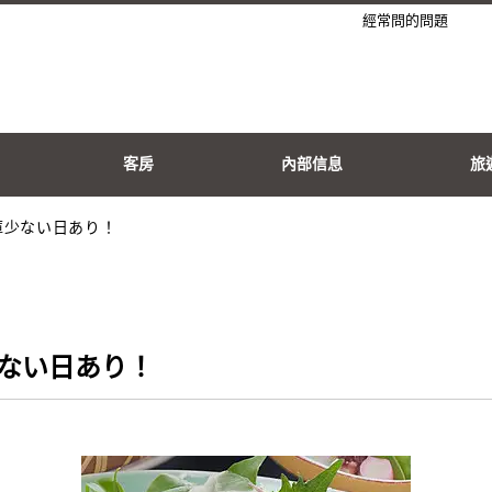
經常問的問題
客房
內部信息
旅
庫少ない日あり！
ない日あり！