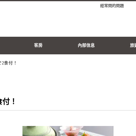
經常問的問題
客房
內部信息
旅
で2食付！
食付！