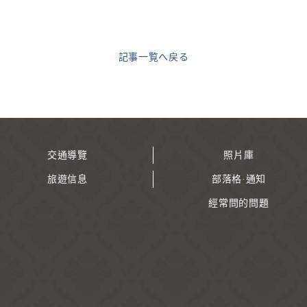
記事一覧へ戻る
交通導覽
照片庫
旅遊信息
部落格·通知
經常問的問題