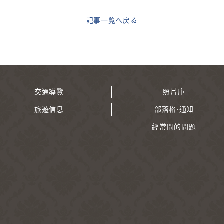
記事一覧へ戻る
交通導覽
照片庫
旅遊信息
部落格·通知
經常問的問題