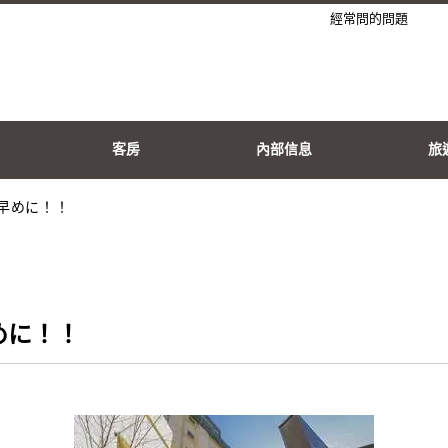
經常問的問題
客房
內部信息
旅
早めに！！
めに！！