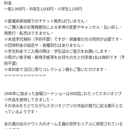
料金
一般1,900円、中高生1,600円、小学生1,100円
※愛媛県美術館でのチケット販売は行いません。
※ご購入後のお客様都合による本券の変更やキャンセル、払い戻し、
再発行、転売はできません。
※未就学児無料（予約不要）ですが、保護者の方の同伴が必要です。
※団体料金の設定や、各種割引はありません。
※学生料金でご入場の際は、学生証のご提示をお願いします。
※障がい者手帳、療育手帳等をお持ちの方と付添者1名は無料です（予
約不要）
※本料金で当日に限りコレクション展もご覧いただけます。
＝＝＝＝＝＝＝＝＝＝＝
1985年に始まった金曜ロードショーは200回にわたってスタジオジブ
リ作品を放映してきました。
その歩みをたどりながらスタジオジブリの作品の魅力に迫る展示とな
っているようです。
あの風の谷のナウシカのオーム王蟲の世界もリアルに表現されている