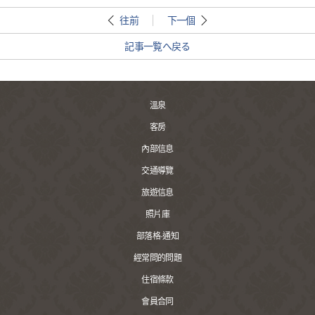
往前
下一個
記事一覧へ戻る
溫泉
客房
內部信息
交通導覽
旅遊信息
照片庫
部落格·通知
經常問的問題
住宿條款
會員合同