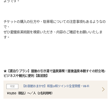
ようです。
チケットの購入の仕方や、駐車場についての注意事項もあるようなの
で、
ぜひ愛媛県美術館を検索いただき、内容のご確認をお願いいたしま
す。
★【素泊りプラン】道後の引き湯で温泉満喫！道後温泉本館すぐの好立地♪
ビジネスや観光に便利【直前割】
【お部屋おまかせ】和室or和ツイン※全室禁煙・Wi-Fi
和室
￥9,050（税込）～／人（2名利用時）