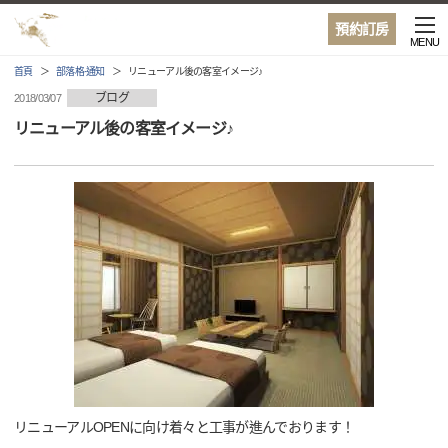
預約訂房
MENU
首頁
部落格·通知
リニューアル後の客室イメージ♪
ブログ
2018/03/07
リニューアル後の客室イメージ♪
リニューアルOPENに向け着々と工事が進んでおります！