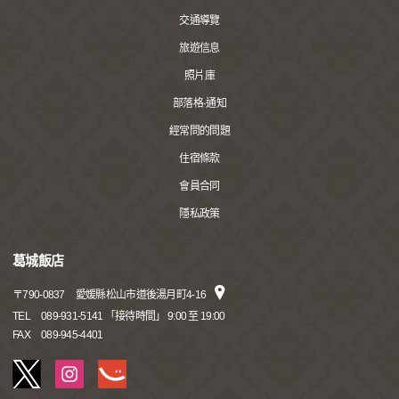
交通導覽
旅遊信息
照片庫
部落格·通知
經常問的問題
住宿條款
會員合同
隱私政策
葛城飯店
〒
790-0837
愛媛縣松山市道後湯月町4-16
TEL
089-931-5141 「接待時間」 9:00 至 19:00
FAX
089-945-4401