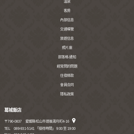
溫泉
客房
內部信息
交通導覽
旅遊信息
照片庫
部落格·通知
經常問的問題
住宿條款
會員合同
隱私政策
葛城飯店
〒
790-0837
愛媛縣松山市道後湯月町4-16
TEL
089-931-5141 「接待時間」 9:00 至 19:00