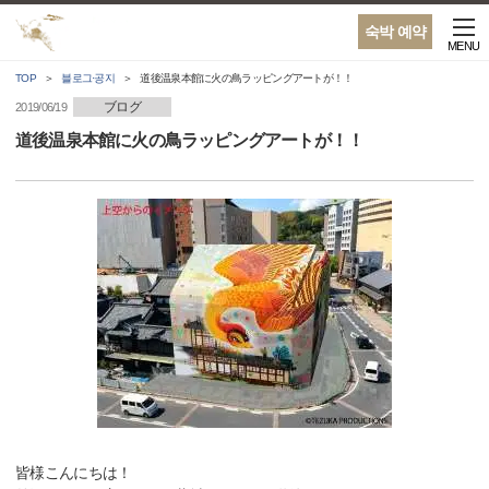
숙박 예약
MENU
TOP
블로그·공지
道後温泉本館に火の鳥ラッピングアートが！！
ブログ
2019/06/19
道後温泉本館に火の鳥ラッピングアートが！！
皆様こんにちは！