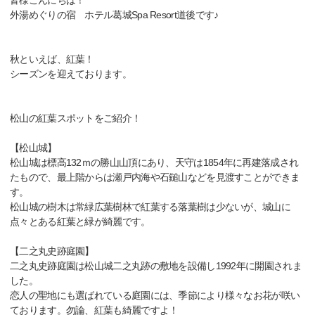
皆様こんにちは！
外湯めぐりの宿 ホテル葛城Spa Resort道後です♪
秋といえば、紅葉！
シーズンを迎えております。
松山の紅葉スポットをご紹介！
【松山城】
松山城は標高132ｍの勝山山頂にあり、天守は1854年に再建落成され
たもので、最上階からは瀬戸内海や石鎚山などを見渡すことができま
す。
松山城の樹木は常緑広葉樹林で紅葉する落葉樹は少ないが、城山に
点々とある紅葉と緑が綺麗です。
【二之丸史跡庭園】
二之丸史跡庭園は松山城二之丸跡の敷地を設備し1992年に開園されま
した。
恋人の聖地にも選ばれている庭園には、季節により様々なお花が咲い
ております。勿論、紅葉も綺麗ですよ！