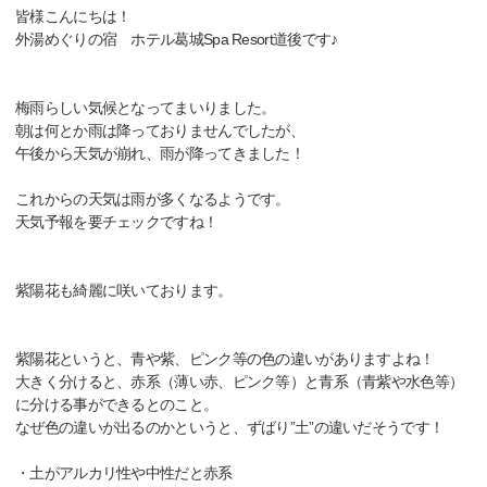
皆様こんにちは！
外湯めぐりの宿 ホテル葛城Spa Resort道後です♪
梅雨らしい気候となってまいりました。
朝は何とか雨は降っておりませんでしたが、
午後から天気が崩れ、雨が降ってきました！
これからの天気は雨が多くなるようです。
天気予報を要チェックですね！
紫陽花も綺麗に咲いております。
紫陽花というと、青や紫、ピンク等の色の違いがありますよね！
大きく分けると、赤系（薄い赤、ピンク等）と青系（青紫や水色等）
に分ける事ができるとのこと。
なぜ色の違いが出るのかというと、ずばり”土”の違いだそうです！
・土がアルカリ性や中性だと赤系