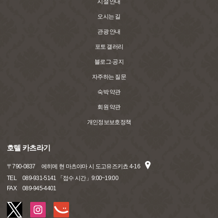
시설 안내
오시는 길
관광 안내
포토 갤러리
블로그·공지
자주하는 질문
숙박 약관
회원 약관
개인정보보호정책
호텔 카츠라기
〒
790-0837
에히메 현 마츠야마 시 도고유즈키쵸 4-16
TEL
089-931-5141 「접수 시간」9:00~19:00
FAX
089-945-4401