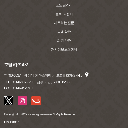
포토 갤러리
블로그·공지
자주하는 질문
숙박 약관
회원 약관
개인정보보호정책
호텔 카츠라기
〒
790-0837
에히메 현 마츠야마 시 도고유즈키쵸 4-16
TEL
089-931-5141 「접수 시간」9:00~19:00
FAX
089-945-4401
Copyright (C) 2012 Katsuragihanauzuki. All Rights Reserved.
Disclaimer