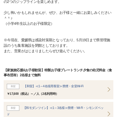
の2つのジップラインを楽しめます。
少し怖いかもしれませんが、ぜひ、お子様と一緒にお楽しみください
＾＾♪
（小学4年生以上のお子様限定）
※今現在、愛媛県は感染対策期となっており、5月19日まで県管理施
設のうち集客施設を閉館としております。
また、営業がはじまりましたらぜひ遊んでください。
【家族旅応援&お子様歓迎】特製お子様プレートランチ夕食の幼児料金（食
事布団有）2名様まで無料
【和室】≪1～4名様用客室≫禁煙・全室Wi-Fi
和室
￥17,600（税込）～／人（2名利用時）
【和モダンツイン】≪1～3名様≫禁煙・Wi-Fi・シモンズベッ
和室
ド