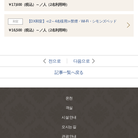
￥17,600（税込）～／人（2名利用時）
【DX和室】≪2～4名様用≫禁煙・Wi-Fi・シモンズベッド
和室
￥16,500（税込）～／人（2名利用時）
전으로
다음으로
記事一覧へ戻る
온천
객실
시설 안내
오시는 길
관광 안내