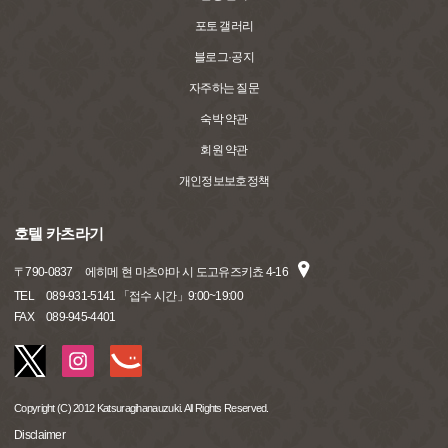
포토 갤러리
블로그·공지
자주하는 질문
숙박 약관
회원 약관
개인정보보호정책
호텔 카츠라기
〒
790-0837
에히메 현 마츠야마 시 도고유즈키쵸 4-16
TEL
089-931-5141 「접수 시간」9:00~19:00
FAX
089-945-4401
Copyright (C) 2012 Katsuragihanauzuki. All Rights Reserved.
Disclaimer