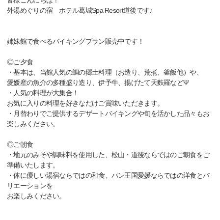
皆様こんにちは！
外湯めぐりの宿 ホテル葛城Spa Resort道後です♪
姉妹館で食べるバイキングプラン販売中です！
◎ご夕食
・基本は、当館人気の鯛の郷土料理（お造り、荒煮、釜飯他）や、
愛媛産の魚介の多種盛り造り、伊予牛、揚げたて天麩羅などΨ
・人気の料理が大集合！
お気に入りの料理を好きなだけご賞味いただきます。
・月替わりでご提供するデザートバイキングや旬を活かした品々もお
楽しみください。
◎ご朝食
・地元のみそや調味料を使用した、松山・道後ならではのご朝食をご
準備いたします。
・体に優しい湯宿ならではの和食、パン王国愛媛ならではの洋食とバ
リエーションを
お楽しみください。