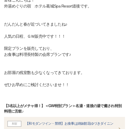
皆様こんにちは！
外湯めぐりの宿 ホテル葛城Spa Resort道後です。
だんだんと春が近づいてきましたね♪
人気の日程、ＧＷ販売中です！！！
限定プランを販売しており、
お食事は料理長特製の会席プランです♪
お部屋の残室数も少なくなってきております。
ぜひお早めにご検討くださいませ！！
【3名以上がメチャ得！】＜GW特別プラン＞名湯・道後の湯で癒され特別
料理に舌鼓♪
【和モダンツイン・禁煙】お食事は姉妹館花ゆづきダイニン
和室