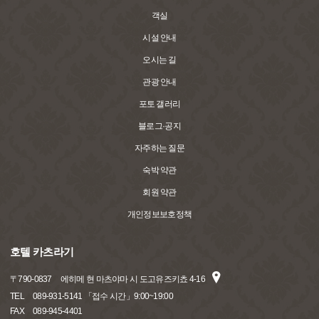
객실
시설 안내
오시는 길
관광 안내
포토 갤러리
블로그·공지
자주하는 질문
숙박 약관
회원 약관
개인정보보호정책
호텔 카츠라기
〒
790-0837
에히메 현 마츠야마 시 도고유즈키쵸 4-16
TEL
089-931-5141 「접수 시간」9:00~19:00
FAX
089-945-4401