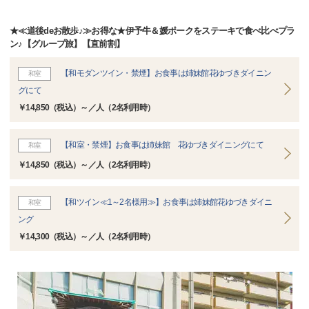
★≪道後deお散歩♪≫お得な★伊予牛＆媛ポークをステーキで食べ比べプラ
ン♪【グループ旅】【直前割】
【和モダンツイン・禁煙】お食事は姉妹館花ゆづきダイニン
和室
グにて
￥14,850（税込）～／人（2名利用時）
【和室・禁煙】お食事は姉妹館 花ゆづきダイニングにて
和室
￥14,850（税込）～／人（2名利用時）
【和ツイン≪1～2名様用≫】お食事は姉妹館花ゆづきダイニ
和室
ング
￥14,300（税込）～／人（2名利用時）