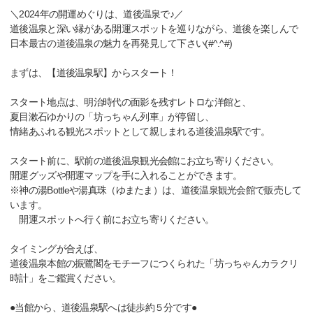
＼2024年の開運めぐりは、道後温泉で♪／
道後温泉と深い縁がある開運スポットを巡りながら、道後を楽しんで
日本最古の道後温泉の魅力を再発見して下さい(#^.^#)
まずは、【道後温泉駅】からスタート！
スタート地点は、明治時代の面影を残すレトロな洋館と、
夏目漱石ゆかりの「坊っちゃん列車」が停留し、
情緒あふれる観光スポットとして親しまれる道後温泉駅です。
スタート前に、駅前の道後温泉観光会館にお立ち寄りください。
開運グッズや開運マップを手に入れることができます。
※神の湯Bottleや湯真珠（ゆまたま）は、道後温泉観光会館で販売して
います。
開運スポットへ行く前にお立ち寄りください。
タイミングが合えば、
道後温泉本館の振鷺閣をモチーフにつくられた「坊っちゃんカラクリ
時計」をご鑑賞ください。
●当館から、道後温泉駅へは徒歩約５分です●