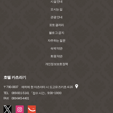
시설 안내
오시는 길
관광 안내
포토 갤러리
블로그·공지
자주하는 질문
숙박 약관
회원 약관
개인정보보호정책
호텔 카츠라기
〒
790-0837
에히메 현 마츠야마 시 도고유즈키쵸 4-16
TEL
089-931-5141 「접수 시간」9:00~19:00
FAX
089-945-4401