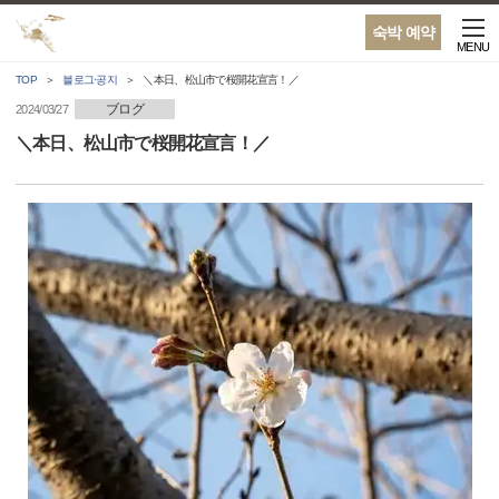
숙박 예약
MENU
TOP
블로그·공지
＼本日、松山市で桜開花宣言！／
ブログ
2024/03/27
＼本日、松山市で桜開花宣言！／