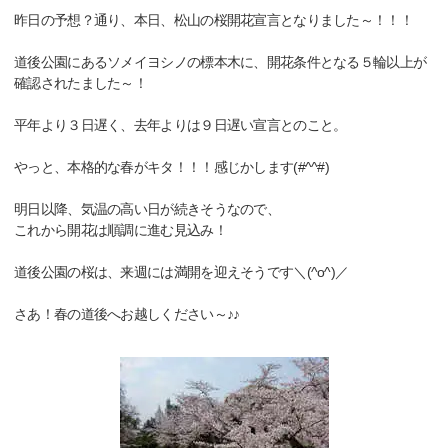
昨日の予想？通り、本日、松山の桜開花宣言となりました～！！！
道後公園にあるソメイヨシノの標本木に、開花条件となる５輪以上が
確認されたました～！
平年より３日遅く、去年よりは９日遅い宣言とのこと。
やっと、本格的な春がキタ！！！感じかします(#^^#)
明日以降、気温の高い日が続きそうなので、
これから開花は順調に進む見込み！
道後公園の桜は、来週には満開を迎えそうです＼(^o^)／
さあ！春の道後へお越しください～♪♪