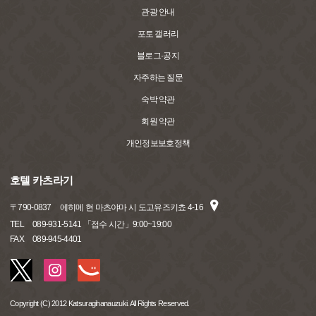
관광 안내
포토 갤러리
블로그·공지
자주하는 질문
숙박 약관
회원 약관
개인정보보호정책
호텔 카츠라기
〒
790-0837
에히메 현 마츠야마 시 도고유즈키쵸 4-16
TEL
089-931-5141 「접수 시간」9:00~19:00
FAX
089-945-4401
Copyright (C) 2012 Katsuragihanauzuki. All Rights Reserved.