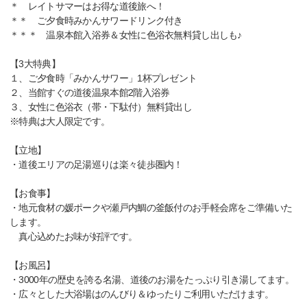
＊ レイトサマーはお得な道後旅へ！
＊＊ ご夕食時みかんサワードリンク付き
＊＊＊ 温泉本館入浴券＆女性に色浴衣無料貸し出しも♪
【3大特典】
１、ご夕食時「みかんサワー」1杯プレゼント
２、当館すぐの道後温泉本館2階入浴券
３、女性に色浴衣（帯・下駄付）無料貸出し
※特典は大人限定です。
【立地】
・道後エリアの足湯巡りは楽々徒歩圏内！
【お食事】
・地元食材の媛ポークや瀬戸内鯛の釜飯付のお手軽会席をご準備いた
します。
真心込めたお味が好評です。
【お風呂】
・3000年の歴史を誇る名湯、道後のお湯をたっぷり引き湯してます。
・広々とした大浴場はのんびり＆ゆったりご利用いただけます。