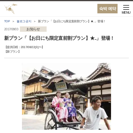
숙박 예약
MENU
TOP
블로그·공지
新プラン「【お日にち限定直前割プラン】★..」登場！
お知らせ
2017/08/03
新プラン「【お日にち限定直前割プラン】★..」登場！
【提供日程：
2017/08/22(火)
〜】
【
新プラン
】