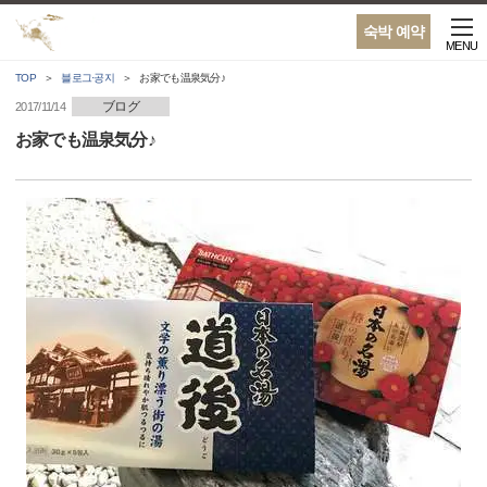
숙박 예약
MENU
TOP
블로그·공지
お家でも温泉気分♪
ブログ
2017/11/14
お家でも温泉気分♪