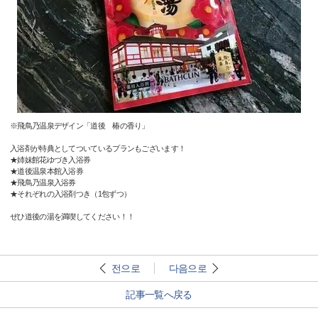
※飛鳥乃温泉デザイン「道後 椿の香り」
入浴剤が特典としてついているプランもございます！
★姉妹館花ゆづき入浴券
★道後温泉本館入浴券
★飛鳥乃温泉入浴券
★それぞれの入浴剤つき（1包ずつ）
ぜひ道後の湯を満喫してください！！
전으로
다음으로
記事一覧へ戻る