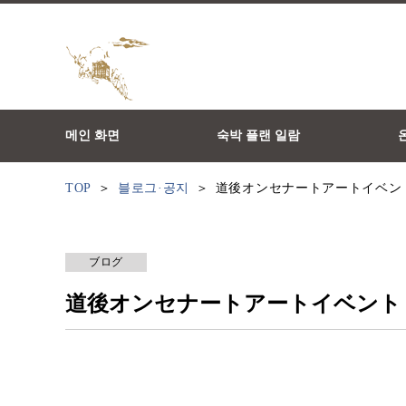
메인 화면
숙박 플랜 일람
TOP
블로그·공지
道後オンセナートアートイベン
ブログ
道後オンセナートアートイベント