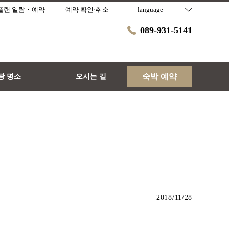
플랜 일람・예약
예약 확인·취소
language
089-931-5141
숙박 예약
광 명소
오시는 길
2018/11/28