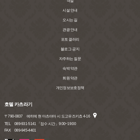
객실
시설 안내
오시는 길
관광 안내
포토 갤러리
블로그·공지
자주하는 질문
숙박 약관
회원 약관
개인정보보호정책
호텔 카츠라기
〒
790-0837
에히메 현 마츠야마 시 도고유즈키쵸 4-16
TEL
089-931-5141 「접수 시간」9:00~19:00
FAX
089-945-4401