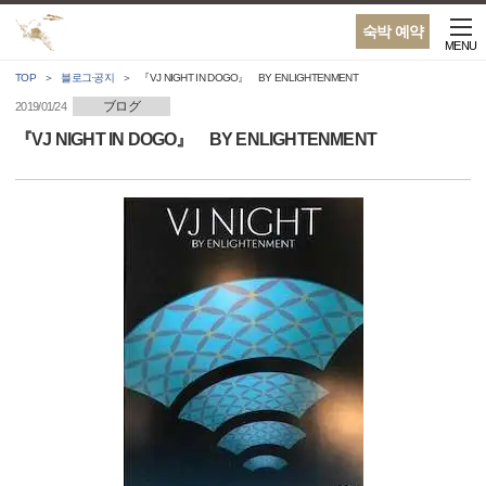
숙박 예약
MENU
TOP
블로그·공지
『VJ NIGHT IN DOGO』 BY ENLIGHTENMENT
ブログ
2019/01/24
『VJ NIGHT IN DOGO』 BY ENLIGHTENMENT