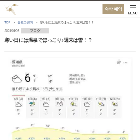
숙박 예약
MENU
TOP
블로그·공지
寒い日には温泉でほっこり♪週末は雪！？
ブログ
2021/01/05
寒い日には温泉でほっこり♪週末は雪！？