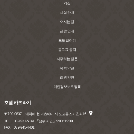
객실
시설 안내
오시는 길
관광 안내
포토 갤러리
블로그·공지
자주하는 질문
숙박 약관
회원 약관
개인정보보호정책
호텔 카츠라기
〒
790-0837
에히메 현 마츠야마 시 도고유즈키쵸 4-16
TEL
089-931-5141 「접수 시간」9:00~19:00
FAX
089-945-4401