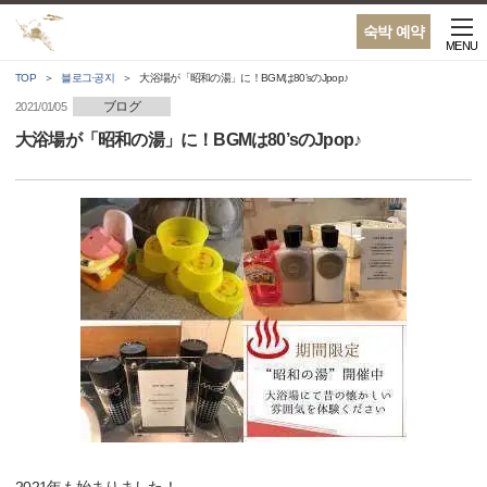
숙박 예약
MENU
TOP
블로그·공지
大浴場が「昭和の湯」に！BGMは80’sのJpop♪
ブログ
2021/01/05
大浴場が「昭和の湯」に！BGMは80’sのJpop♪