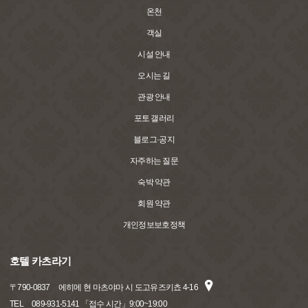
온천
객실
시설 안내
오시는 길
관광 안내
포토 갤러리
블로그·공지
자주하는 질문
숙박 약관
회원 약관
개인정보보호정책
호텔 카츠라기
〒
790-0837
에히메 현 마츠야마 시 도고유즈키쵸 4-16
TEL
089-931-5141 「접수 시간」9:00~19:00