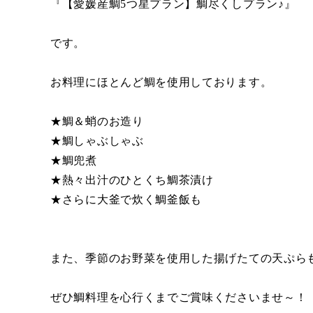
『【愛媛産鯛5つ星プラン】鯛尽くしプラン♪』
です。
お料理にほとんど鯛を使用しております。
★鯛＆蛸のお造り
★鯛しゃぶしゃぶ
★鯛兜煮
★熱々出汁のひとくち鯛茶漬け
★さらに大釜で炊く鯛釜飯も
また、季節のお野菜を使用した揚げたての天ぷら
ぜひ鯛料理を心行くまでご賞味くださいませ～！