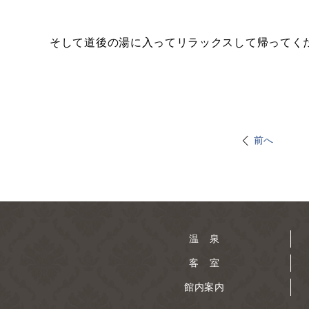
そして道後の湯に入ってリラックスして帰ってく
前へ
温 泉
客 室
館内案内