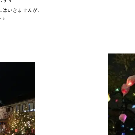
か？？
にはいきませんが、
＾♪