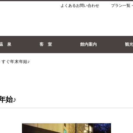
よくあるお問い合わせ
プラン一覧
温 泉
客 室
館内案内
観
うすぐ年末年始♪
年始♪