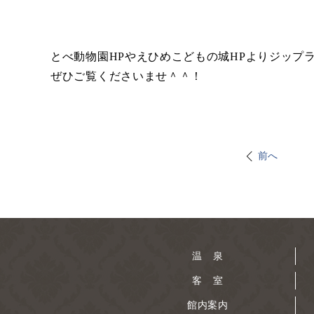
とべ動物園HPやえひめこどもの城HPよりジップ
ぜひご覧くださいませ＾＾！
前へ
温 泉
客 室
館内案内