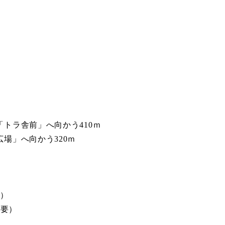
トラ舎前」へ向かう410ｍ
場」へ向かう320ｍ
始）
必要）