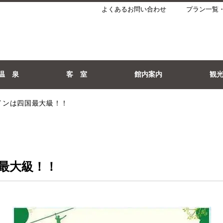
よくあるお問い合わせ
プラン一覧
温 泉
客 室
館内案内
観
インは四国最大級！！
最大級！！