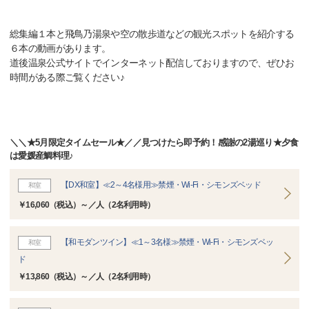
総集編１本と飛鳥乃湯泉や空の散歩道などの観光スポットを紹介する
６本の動画があります。
道後温泉公式サイトでインターネット配信しておりますので、ぜひお
時間がある際ご覧ください♪
＼＼★5月限定タイムセール★／／見つけたら即予約！感謝の2湯巡り★夕食
は愛媛産鯛料理♪
【DX和室】≪2～4名様用≫禁煙・Wi-Fi・シモンズベッド
和室
￥16,060（税込）～／人（2名利用時）
【和モダンツイン】≪1～3名様≫禁煙・Wi-Fi・シモンズベッ
和室
ド
￥13,860（税込）～／人（2名利用時）