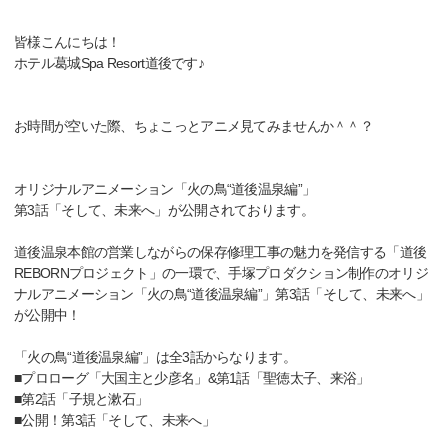
皆様こんにちは！
ホテル葛城Spa Resort道後です♪
お時間が空いた際、ちょこっとアニメ見てみませんか＾＾？
オリジナルアニメーション「火の鳥“道後温泉編”」
第3話「そして、未来へ」が公開されております。
道後温泉本館の営業しながらの保存修理工事の魅力を発信する「道後
REBORNプロジェクト」の一環で、手塚プロダクション制作のオリジ
ナルアニメーション「火の鳥“道後温泉編”」第3話「そして、未来へ」
が公開中！
「火の鳥“道後温泉編”」は全3話からなります。
■プロローグ「大国主と少彦名」&第1話「聖徳太子、来浴」
■第2話「子規と漱石」
■公開！第3話「そして、未来へ」