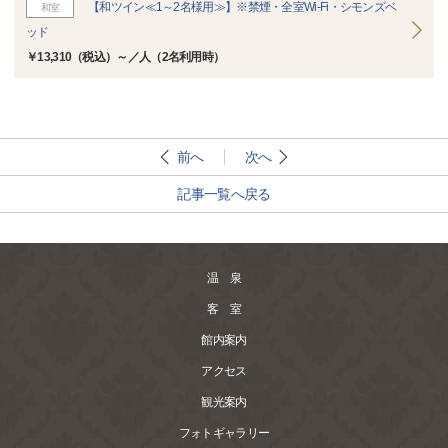
【和ツイン≪1～2名様用≫】※禁煙・全室Wi-Fi・シモンズベ
和室
ッド
￥13,310（税込）～／人（2名利用時）
前へ
次へ
記事一覧へ戻る
温 泉
客 室
館内案内
アクセス
観光案内
フォトギャラリー