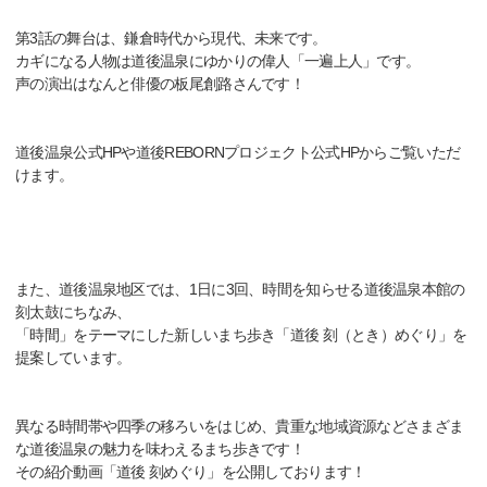
第3話の舞台は、鎌倉時代から現代、未来です。
カギになる人物は道後温泉にゆかりの偉人「一遍上人」です。
声の演出はなんと俳優の板尾創路さんです！
道後温泉公式HPや道後REBORNプロジェクト公式HPからご覧いただ
けます。
また、道後温泉地区では、1日に3回、時間を知らせる道後温泉本館の
刻太鼓にちなみ、
「時間」をテーマにした新しいまち歩き「道後 刻（とき）めぐり」を
提案しています。
異なる時間帯や四季の移ろいをはじめ、貴重な地域資源などさまざま
な道後温泉の魅力を味わえるまち歩きです！
その紹介動画「道後 刻めぐり」を公開しております！