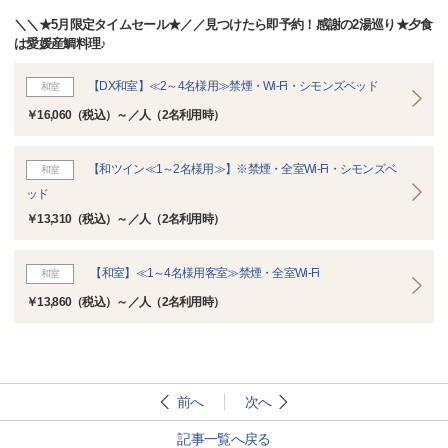
＼＼★5月限定タイムセール★／／見つけたら即予約！感謝の2湯巡り★夕食
は愛媛産鯛料理♪
【DX和室】≪2～4名様用≫禁煙・Wi-Fi・シモンズベッド
和室
￥16,060（税込）～／人（2名利用時）
【和ツイン≪1～2名様用≫】※禁煙・全室Wi-Fi・シモンズベ
和室
ッド
￥13,310（税込）～／人（2名利用時）
【和室】≪1～4名様用客室≫禁煙・全室Wi-Fi
和室
￥13,860（税込）～／人（2名利用時）
前へ
次へ
記事一覧へ戻る