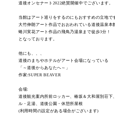
道後オンセナート2022絶賛開催中でございます。
当館はアート巡りをするのにもおすすめの立地で
大竹伸朗アート作品でおおわれている道後温泉本
蜷川実花アート作品の飛鳥乃湯泉まで徒歩3分！
となっております。
他にも、、、
道後のまちやホテルがアート会場になっている
「～道後からあなたへ～」
作家:SUPER BEAVER
会場:
道後観光案内所前ロッカー、椿坂＆大和屋別荘下
ル・足湯、道後公園・休憩所屋根
(利用時間の設定がある場合がございます)