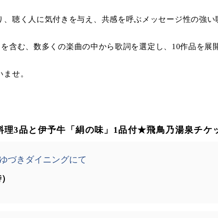
、聴く人に気付きを与え、共感を呼ぶメッセージ性の強い歌
京」を含む、数多くの楽曲の中から歌詞を選定し、10作品を展
いませ。
料理3品と伊予牛「絹の味」1品付★飛鳥乃湯泉チケ
ゆづきダイニングにて
時）