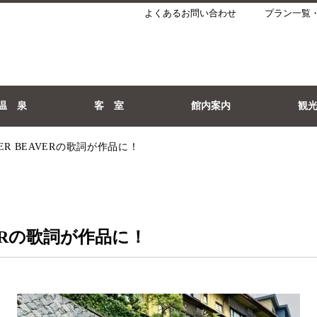
よくあるお問い合わせ
プラン一覧
温 泉
客 室
館内案内
観
ER BEAVERの歌詞が作品に！
VERの歌詞が作品に！