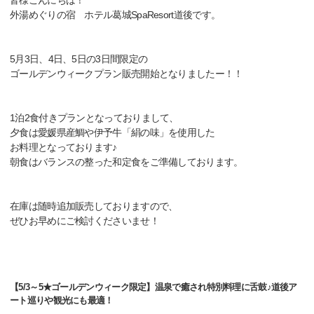
皆様こんにちは！
外湯めぐりの宿 ホテル葛城SpaResort道後です。
5月3日、4日、5日の3日間限定の
ゴールデンウィークプラン販売開始となりましたー！！
1泊2食付きプランとなっておりまして、
夕食は愛媛県産鯛や伊予牛「絹の味」を使用した
お料理となっております♪
朝食はバランスの整った和定食をご準備しております。
在庫は随時追加販売しておりますので、
ぜひお早めにご検討くださいませ！
【5/3～5★ゴールデンウィーク限定】温泉で癒され特別料理に舌鼓♪道後ア
ート巡りや観光にも最適！