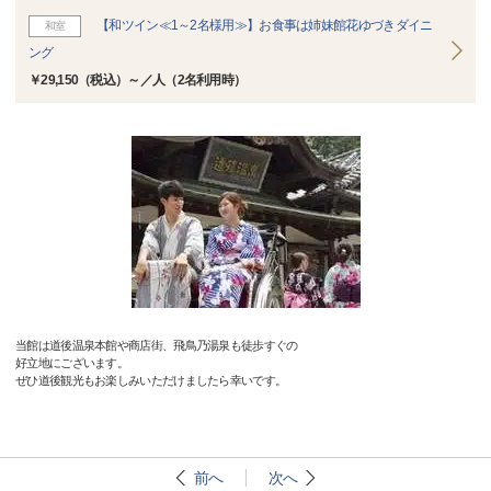
【和ツイン≪1～2名様用≫】お食事は姉妹館花ゆづきダイニ
和室
ング
￥29,150（税込）～／人（2名利用時）
当館は道後温泉本館や商店街、飛鳥乃湯泉も徒歩すぐの
好立地にございます。
ぜひ道後観光もお楽しみいただけましたら幸いです。
前へ
次へ