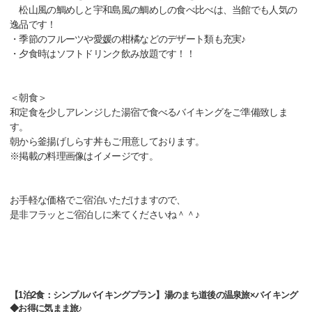
松山風の鯛めしと宇和島風の鯛めしの食べ比べは、当館でも人気の
逸品です！
・季節のフルーツや愛媛の柑橘などのデザート類も充実♪
・夕食時はソフトドリンク飲み放題です！！
＜朝食＞
和定食を少しアレンジした湯宿で食べるバイキングをご準備致しま
す。
朝から釜揚げしらす丼もご用意しております。
※掲載の料理画像はイメージです。
お手軽な価格でご宿泊いただけますので、
是非フラッとご宿泊しに来てくださいね＾＾♪
【1泊2食：シンプルバイキングプラン】湯のまち道後の温泉旅×バイキング
◆お得に気まま旅♪