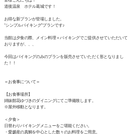
皆様こんにちは！
道後温泉 ホテル葛城です！
お得な新プランが登場しました。
”シンプルバイキング”プランです♪
当館は夕食の際、メイン料理＋バイキングでご提供させていただいて
おりますが、、、
今回はバイキングのみのプランを販売させていただく形となりまし
た！！
＝お食事について＝
【お食事場所】
姉妹館花ゆづきのダイニングにてご準備致します。
※屋外移動となります。
＜夕食＞
日替わりバイキングメニューをご堪能ください。
・愛媛産の真鯛を中心とした数々のお料理をご用意。