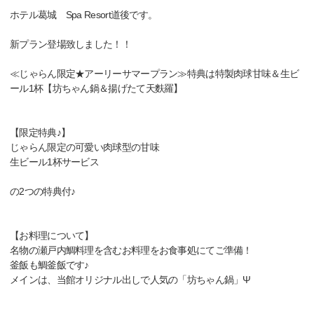
ホテル葛城 Spa Resort道後です。
新プラン登場致しました！！
≪じゃらん限定★アーリーサマープラン≫特典は特製肉球甘味＆生ビ
ール1杯【坊ちゃん鍋＆揚げたて天麩羅】
【限定特典♪】
じゃらん限定の可愛い肉球型の甘味
生ビール1杯サービス
の2つの特典付♪
【お料理について】
名物の瀬戸内鯛料理を含むお料理をお食事処にてご準備！
釜飯も鯛釜飯です♪
メインは、当館オリジナル出しで人気の「坊ちゃん鍋」Ψ