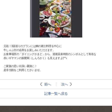
元祖！3湯巡りのプランには鯛の郷土料理を中心に
牛しゃぶ付の会席をお楽しみいただけます。
お食事場所の「ダイニングかまど」から、道後温泉本館のシンボルとして有名な
赤いギヤマンの振鷺閣（しんろかく）も見えますよ(^^♪
ご家族の思い出深い夏旅に！
是非当館をご利用くださいませ。
前へ
次へ
記事一覧へ戻る