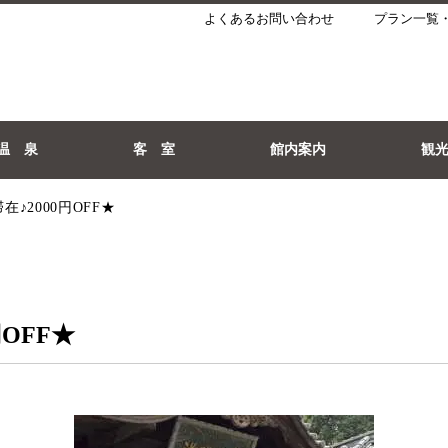
よくあるお問い合わせ
プラン一覧
温 泉
客 室
館内案内
観
♪2000円OFF★
OFF★