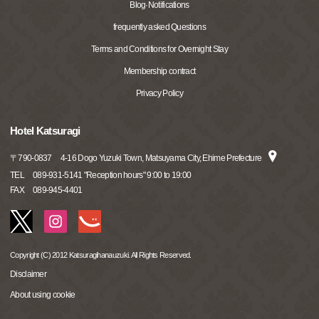
Blog·Notifications
frequently asked Questions
Terms and Conditions for Overnight Stay
Membership contract
Privacy Policy
Hotel Katsuragi
〒
790-0837
4-16 Dogo Yuzuki Town, Matsuyama City, Ehime Prefecture
TEL
089-931-5141 "Reception hours" 9:00 to 19:00
FAX
089-945-4401
Copyright (C) 2012 Katsuragihanauzuki. All Rights Reserved.
Disclaimer
About using cookie