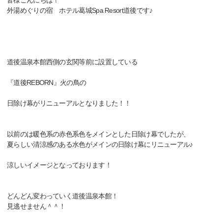
皆様こんにちは！
外湯めぐりの宿 ホテル葛城Spa Resort道後です♪
道後温泉本館西側の玄関等前に設置している
『道後REBORN』火の鳥の
日除け幕がリニューアルとなりました！！
以前のは暖色系の赤色系色をメインとした日除け幕でしたが、
夏らしい清涼感のある水色がメインの日除け幕にリニューアル♪
涼しいイメージとなっております！
どんどん変わっていく道後温泉本館！
見逃せません＾＾！