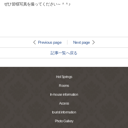
ぜひ皆様写真を撮ってください～＾＾♪
Previous page
Next page
記事一覧へ戻る
Hot Springs
Rooms
In-house information
Access
tourist information
Photo Gallery