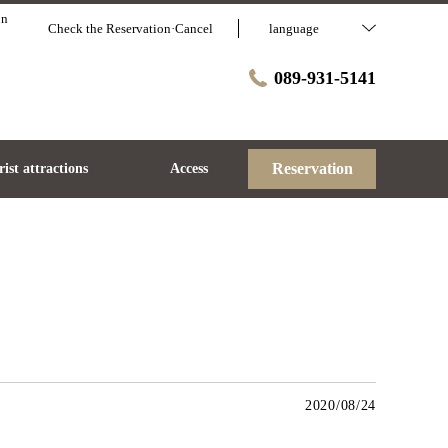
on
Check the Reservation·Cancel
language
089-931-5141
Reservation
ist attractions
Access
2020/08/24