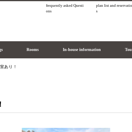
frequently asked Questi
plan list and reservati
ons
s
gs
Rooms
In-house information
Tour
室あり！
！