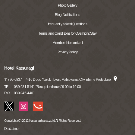
Photo Gallery
Blog·Notifications
frequently asked Questions
Terms and Conditions for Overnight Stay
Membership contract
Privacy Policy
Hotel Katsuragi
〒
790-0837
4-16 Dogo Yuzuki Town, Matsuyama City, Ehime Prefecture
TEL
089-931-5141 "Reception hours" 9:00 to 19:00
FAX
089-945-4401
Copyright (C) 2012 Katsuragihanauzuki. All Rights Reserved.
Disclaimer