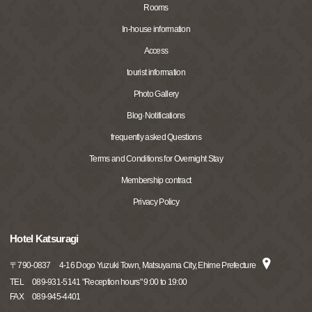
Rooms
In-house information
Access
tourist information
Photo Gallery
Blog·Notifications
frequently asked Questions
Terms and Conditions for Overnight Stay
Membership contract
Privacy Policy
Hotel Katsuragi
〒
790-0837
4-16 Dogo Yuzuki Town, Matsuyama City, Ehime Prefecture
TEL
089-931-5141 "Reception hours" 9:00 to 19:00
FAX
089-945-4401